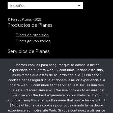
Español
© Ferros Planes - 2026
Productos de Planes
Tubos de precisión
Tubos galvanizados
Servicios de Planes
Corte de tubo por láser
Usamos cookies para asegurar que te damos la mejor
Corte a medida
experiencia en nuestra web. Si continúas usando este sitio,
Conformado de extremos
asumiremos que estás de acuerdo con ello. | Fem servir
Planchistería
cookies per assegurar que et donem la millor experiència a la
nostra web. Si continueu fent servir aquest lloc, assumirem
Contacto
que esteu d'acord amb això. | We use cookies to ensure that
we give you the best experience on our website. If you
Carrerada, 1
continue using this site, we'll assume that you're happy with it.
Polígon Industrial Roca
| Nous utilisons des cookies pour vous garantir la meilleure
08107 Martorelles (Barcelona)
expérience sur notre site Web. Si vous continuez à utiliser ce