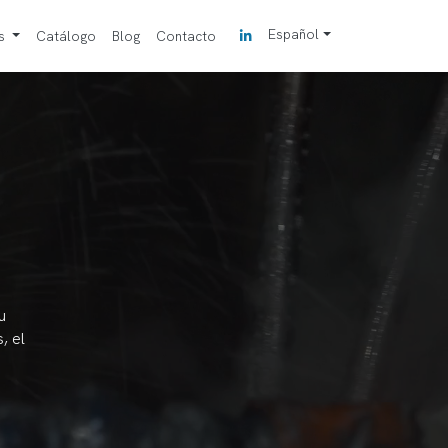
Español
os
Catálogo
Blog
Contacto
u
, el